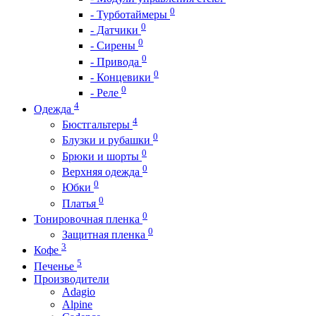
0
- Турботаймеры
0
- Датчики
0
- Сирены
0
- Привода
0
- Концевики
0
- Реле
4
Одежда
4
Бюстгальтеры
0
Блузки и рубашки
0
Брюки и шорты
0
Верхняя одежда
0
Юбки
0
Платья
0
Тонировочная пленка
0
Защитная пленка
3
Кофе
5
Печенье
Производители
Adagio
Alpine