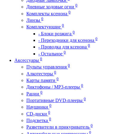
Диодные лампочки
0
Дневные ходовые огни
0
Комплекты ксенона
0
Линзы
0
Комплектующие
0
- Блоки розжига
0
- Переходники для ксенона
0
- Проводка для ксенона
0
- Остальное
0
Аксессуары
0
Пульты управления
0
Алкотестеры
0
Карты памяти
0
Диктофоны / MP3-плееры
0
Рации
0
Портативные DVD-плееры
0
Наушники
0
CD-диски
0
Подсветка
0
Разветвители в прикуриватель
0
Автомобильные компрессоры