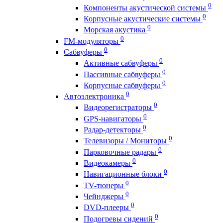
0
Компоненты акустической системы
0
Корпусные акустические системы
0
Морская акустика
0
FM-модуляторы
0
Сабвуферы
0
Активные сабвуферы
0
Пассивные сабвуферы
0
Корпусные сабвуферы
0
Автоэлектроника
0
Видеорегистраторы
0
GPS-навигаторы
0
Радар-детекторы
0
Телевизоры / Мониторы
0
Парковочные радары
0
Видеокамеры
0
Навигационные блоки
0
TV-тюнеры
0
Чейнджеры
0
DVD-плееры
0
Подогревы сидений