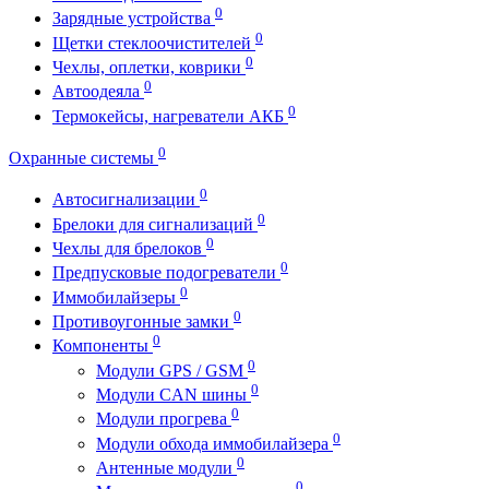
0
Зарядные устройства
0
Щетки стеклоочистителей
0
Чехлы, оплетки, коврики
0
Автоодеяла
0
Термокейсы, нагреватели АКБ
0
Охранные системы
0
Автосигнализации
0
Брелоки для сигнализаций
0
Чехлы для брелоков
0
Предпусковые подогреватели
0
Иммобилайзеры
0
Противоугонные замки
0
Компоненты
0
Модули GPS / GSM
0
Модули CAN шины
0
Модули прогрева
0
Модули обхода иммобилайзера
0
Антенные модули
0