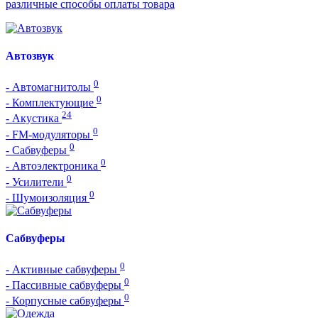
различные способы оплаты товара
Автозвук
0
- Автомагнитолы
0
- Комплектующие
24
- Акустика
0
- FM-модуляторы
0
- Сабвуферы
0
- Автоэлектроника
0
- Усилители
0
- Шумоизоляция
Сабвуферы
0
- Активные сабвуферы
0
- Пассивные сабвуферы
0
- Корпусные сабвуферы