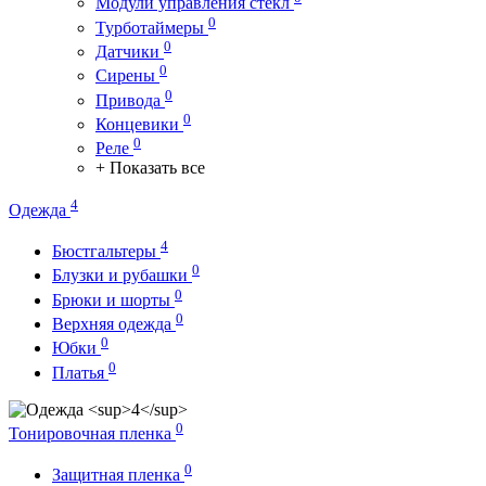
Модули управления стекл
0
Турботаймеры
0
Датчики
0
Сирены
0
Привода
0
Концевики
0
Реле
+ Показать все
4
Одежда
4
Бюстгальтеры
0
Блузки и рубашки
0
Брюки и шорты
0
Верхняя одежда
0
Юбки
0
Платья
0
Тонировочная пленка
0
Защитная пленка