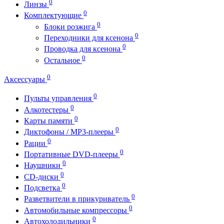
0
Линзы
0
Комплектующие
0
Блоки розжига
0
Переходники для ксенона
0
Проводка для ксенона
0
Остальное
0
Аксессуары
0
Пульты управления
0
Алкотестеры
0
Карты памяти
0
Диктофоны / MP3-плееры
0
Рации
0
Портативные DVD-плееры
0
Наушники
0
CD-диски
0
Подсветка
0
Разветвители в прикуриватель
0
Автомобильные компрессоры
0
Автохолодильники