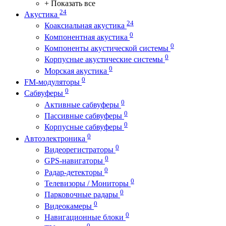
+ Показать все
24
Акустика
24
Коаксиальная акустика
0
Компонентная акустика
0
Компоненты акустической системы
0
Корпусные акустические системы
0
Морская акустика
0
FM-модуляторы
0
Сабвуферы
0
Активные сабвуферы
0
Пассивные сабвуферы
0
Корпусные сабвуферы
0
Автоэлектроника
0
Видеорегистраторы
0
GPS-навигаторы
0
Радар-детекторы
0
Телевизоры / Мониторы
0
Парковочные радары
0
Видеокамеры
0
Навигационные блоки
0