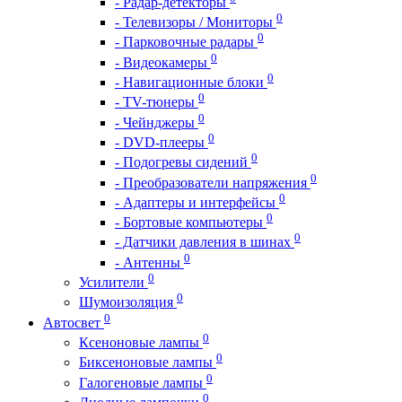
- Радар-детекторы
0
- Телевизоры / Мониторы
0
- Парковочные радары
0
- Видеокамеры
0
- Навигационные блоки
0
- TV-тюнеры
0
- Чейнджеры
0
- DVD-плееры
0
- Подогревы сидений
0
- Преобразователи напряжения
0
- Адаптеры и интерфейсы
0
- Бортовые компьютеры
0
- Датчики давления в шинах
0
- Антенны
0
Усилители
0
Шумоизоляция
0
Автосвет
0
Ксеноновые лампы
0
Биксеноновые лампы
0
Галогеновые лампы
0