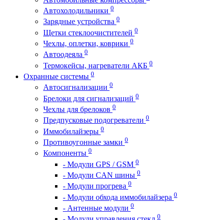
0
Автохолодильники
0
Зарядные устройства
0
Щетки стеклоочистителей
0
Чехлы, оплетки, коврики
0
Автоодеяла
0
Термокейсы, нагреватели АКБ
0
Охранные системы
0
Автосигнализации
0
Брелоки для сигнализаций
0
Чехлы для брелоков
0
Предпусковые подогреватели
0
Иммобилайзеры
0
Противоугонные замки
0
Компоненты
0
- Модули GPS / GSM
0
- Модули CAN шины
0
- Модули прогрева
0
- Модули обхода иммобилайзера
0
- Антенные модули
0
- Модули управления стекл