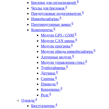
0
Брелоки для сигнализаций
0
Чехлы для брелоков
0
Предпусковые подогреватели
0
Иммобилайзеры
0
Противоугонные замки
0
Компоненты
0
Модули GPS / GSM
0
Модули CAN шины
0
Модули прогрева
0
Модули обхода иммобилайзера
0
Антенные модули
0
Модули управления стекл
0
Турботаймеры
0
Датчики
0
Сирены
0
Привода
0
Концевики
0
Реле
4
Одежда
4
Бюстгальтеры