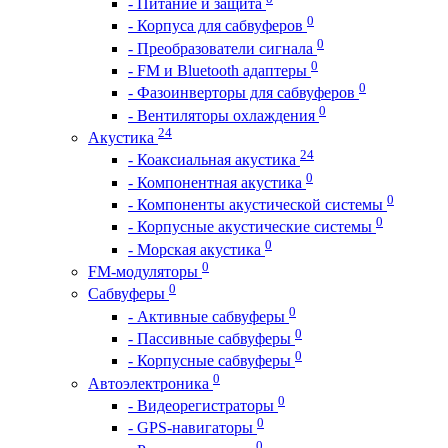
- Питание и защита
0
- Корпуса для сабвуферов
0
- Преобразователи сигнала
0
- FM и Bluetooth адаптеры
0
- Фазоинверторы для сабвуферов
0
- Вентиляторы охлаждения
24
Акустика
24
- Коаксиальная акустика
0
- Компонентная акустика
0
- Компоненты акустической системы
0
- Корпусные акустические системы
0
- Морская акустика
0
FM-модуляторы
0
Сабвуферы
0
- Активные сабвуферы
0
- Пассивные сабвуферы
0
- Корпусные сабвуферы
0
Автоэлектроника
0
- Видеорегистраторы
0
- GPS-навигаторы
0