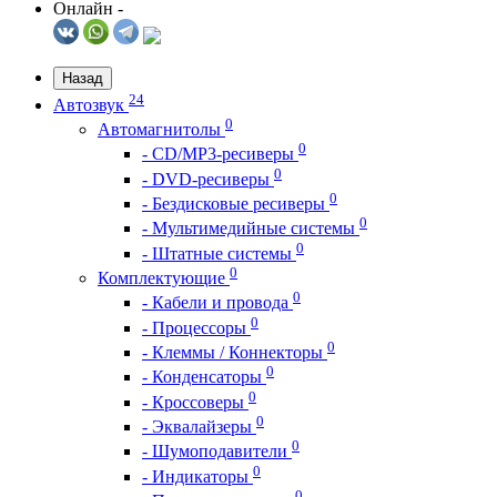
Онлайн -
Назад
24
Автозвук
0
Автомагнитолы
0
- CD/MP3-ресиверы
0
- DVD-ресиверы
0
- Бездисковые ресиверы
0
- Мультимедийные системы
0
- Штатные системы
0
Комплектующие
0
- Кабели и провода
0
- Процессоры
0
- Клеммы / Коннекторы
0
- Конденсаторы
0
- Кроссоверы
0
- Эквалайзеры
0
- Шумоподавители
0
- Индикаторы
0