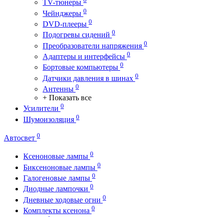
TV-тюнеры
0
Чейнджеры
0
DVD-плееры
0
Подогревы сидений
0
Преобразователи напряжения
0
Адаптеры и интерфейсы
0
Бортовые компьютеры
0
Датчики давления в шинах
0
Антенны
+ Показать все
0
Усилители
0
Шумоизоляция
0
Автосвет
0
Ксеноновые лампы
0
Биксеноновые лампы
0
Галогеновые лампы
0
Диодные лампочки
0
Дневные ходовые огни
0
Комплекты ксенона