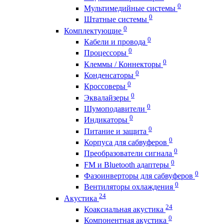
0
Мультимедийные системы
0
Штатные системы
0
Комплектующие
0
Кабели и провода
0
Процессоры
0
Клеммы / Коннекторы
0
Конденсаторы
0
Кроссоверы
0
Эквалайзеры
0
Шумоподавители
0
Индикаторы
0
Питание и защита
0
Корпуса для сабвуферов
0
Преобразователи сигнала
0
FM и Bluetooth адаптеры
0
Фазоинверторы для сабвуферов
0
Вентиляторы охлаждения
24
Акустика
24
Коаксиальная акустика
0
Компонентная акустика