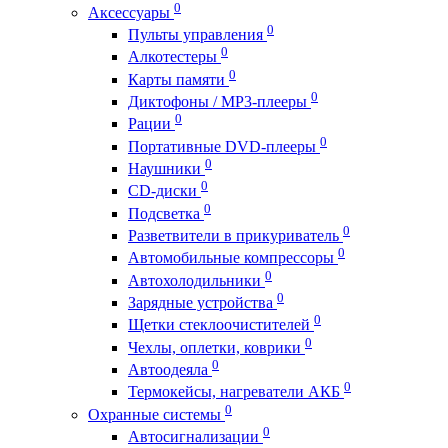
0
Аксессуары
0
Пульты управления
0
Алкотестеры
0
Карты памяти
0
Диктофоны / MP3-плееры
0
Рации
0
Портативные DVD-плееры
0
Наушники
0
CD-диски
0
Подсветка
0
Разветвители в прикуриватель
0
Автомобильные компрессоры
0
Автохолодильники
0
Зарядные устройства
0
Щетки стеклоочистителей
0
Чехлы, оплетки, коврики
0
Автоодеяла
0
Термокейсы, нагреватели АКБ
0
Охранные системы
0
Автосигнализации