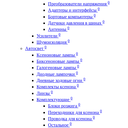
0
Преобразователи напряжения
0
Адаптеры и интерфейсы
0
Бортовые компьютеры
0
Датчики давления в шинах
0
Антенны
0
Усилители
0
Шумоизоляция
0
Автосвет
0
Ксеноновые лампы
0
Биксеноновые лампы
0
Галогеновые лампы
0
Диодные лампочки
0
Дневные ходовые огни
0
Комплекты ксенона
0
Линзы
0
Комплектующие
0
Блоки розжига
0
Переходники для ксенона
0
Проводка для ксенона
0
Остальное