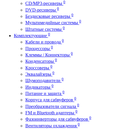
0
CD/MP3-ресиверы
0
DVD-ресиверы
0
Бездисковые ресиверы
0
Мультимедийные системы
0
Штатные системы
0
Комплектующие
0
Кабели и провода
0
Процессоры
0
Клеммы / Коннекторы
0
Конденсаторы
0
Кроссоверы
0
Эквалайзеры
0
Шумоподавители
0
Индикаторы
0
Питание и защита
0
Корпуса для сабвуферов
0
Преобразователи сигнала
0
FM и Bluetooth адаптеры
0
Фазоинверторы для сабвуферов
0
Вентиляторы охлаждения